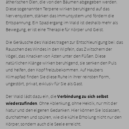
ätherischen Ölen, die von den Bäumen abgegeben werden.
Diese sogenannten Terpene wirken beruhigend auf das
Nervensystem, stärken das Immunsystem und fördern die
Entspannung. Ein Spaziergang im Wald ist deshalb mehr als
Bewegung, er ist eine Therapie für Körper und Geist.
Die Geräusche des Waldes tragen zur Entschleunigung bei: das
Rauschen des Windes in den Wipfeln, das Zwitschern der
Vögel, das Knacken von Ästen unter den Füßen. Diese
natürlichen Klänge wirken beruhigend, sie senken den Puls
und helfen, den Kopf freizubekommen. Auf Haubers
Klimapfad finden Sie diese Ruhe in ihrer reinsten Form,
ungestört, privat, exklusiv für Sie als Gast.
Der Wald lädt dazu ein, die
Verbindung zu sich selbst
wiederzufinden
. Ohne Ablenkung, ohne Hektik, nur mit der
Natur und den eigenen Gedanken. Hier können Sie loslassen,
durchatmen und spüren, wie die kühle Erholung nicht nur den
Körper, sondern auch die Seele erreicht.