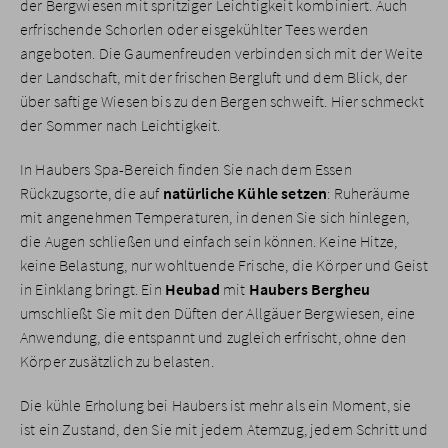
der Bergwiesen mit spritziger Leichtigkeit kombiniert. Auch
erfrischende Schorlen oder eisgekühlter Tees werden
angeboten. Die Gaumenfreuden verbinden sich mit der Weite
der Landschaft, mit der frischen Bergluft und dem Blick, der
über saftige Wiesen bis zu den Bergen schweift. Hier schmeckt
der Sommer nach Leichtigkeit.
In Haubers Spa-Bereich finden Sie nach dem Essen
Rückzugsorte, die auf
natürliche Kühle setzen
: Ruheräume
mit angenehmen Temperaturen, in denen Sie sich hinlegen,
die Augen schließen und einfach sein können. Keine Hitze,
keine Belastung, nur wohltuende Frische, die Körper und Geist
in Einklang bringt. Ein
Heubad
mit
Haubers Bergheu
umschließt Sie mit den Düften der Allgäuer Bergwiesen, eine
Anwendung, die entspannt und zugleich erfrischt, ohne den
Körper zusätzlich zu belasten.
Die kühle Erholung bei Haubers ist mehr als ein Moment, sie
ist ein Zustand, den Sie mit jedem Atemzug, jedem Schritt und