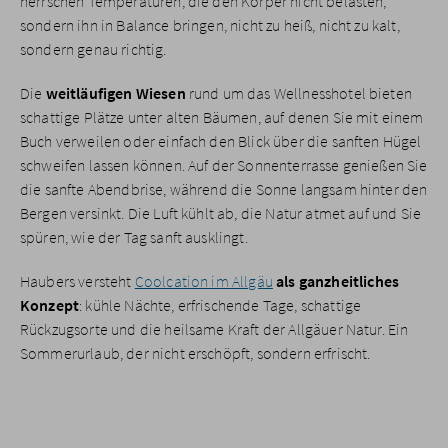
herrschen Temperaturen, die den Körper nicht belasten,
sondern ihn in Balance bringen, nicht zu heiß, nicht zu kalt,
sondern genau richtig.
Die
weitläufigen Wiesen
rund um das Wellnesshotel bieten
schattige Plätze unter alten Bäumen, auf denen Sie mit einem
Buch verweilen oder einfach den Blick über die sanften Hügel
schweifen lassen können. Auf der Sonnenterrasse genießen Sie
die sanfte Abendbrise, während die Sonne langsam hinter den
Bergen versinkt. Die Luft kühlt ab, die Natur atmet auf und Sie
spüren, wie der Tag sanft ausklingt.
Haubers versteht
Coolcation im Allgäu
als ganzheitliches
Konzept
: kühle Nächte, erfrischende Tage, schattige
Rückzugsorte und die heilsame Kraft der Allgäuer Natur. Ein
Sommerurlaub, der nicht erschöpft, sondern erfrischt.