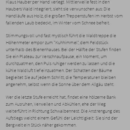
Klaus Hauber per Hand verlegt. Mittlerweile fest in den
Haubers Wald integriert, sieht sie verwunschen aus: Die
Handläufe aus Holz, die großen Treppenstufen im Herbst vom
fallenden Laub bedeckt, im Winter vom Schnee befreit.
Stimmungsvoll und fast mystisch führt die Waldtreppe die
Höhenmeter empor zum "Kuhhimmel", dem Feldstück
unterhalb des Bienenhauses. Bei der Hälfte der Stufen finden
Sie ein Plateau zur Verschnaufpause, ein Moment, um
durchzuatmen, den Puls ruhiger werden zu lassen und die
kühle Waldluft tief einzuatmen. Der Schatten der Bäume
begleitet Sie auf jedem Schritt, die Temperaturen bleiben
angenehm, selbst wenn die Sonne über dem Allgäu steht.
Wer die letzte Stufe erreicht hat, findet eine hölzerne Bank
zum Ausruhen, Verweilen und Abkühlen, ehe der Weg
weiterführt in Richtung Schwalbennest. Die Anstrengung des
Aufstiegs weicht einem Gefühl der Leichtigkeit: Sie sind der
Bergwelt ein Stück näher gekommen.