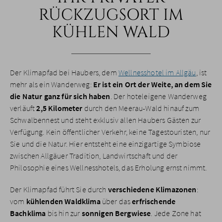
RÜCKZUGSORT IM
KÜHLEN WALD
Der Klimapfad bei Haubers, dem
Wellnesshotel im Allgäu
, ist
mehr als ein Wanderweg:
Er ist ein Ort der Weite, an dem Sie
die Natur ganz für sich haben
. Der hoteleigene Wanderweg
verläuft
2,5 Kilometer
durch den Meerau-Wald hinauf zum
Schwalbennest und steht exklusiv allen Haubers Gästen zur
Verfügung. Kein öffentlicher Verkehr, keine Tagestouristen, nur
Sie und die Natur. Hier entsteht eine einzigartige Symbiose
zwischen Allgäuer Tradition, Landwirtschaft und der
Philosophie eines Wellnesshotels, das Erholung ernst nimmt.
Der Klimapfad führt Sie durch
verschiedene Klimazonen
:
vom
kühlenden Waldklima
über das
erfrischende
Bachklima
bis hin zur
sonnigen Bergwiese
. Jede Zone hat