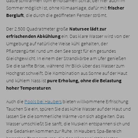
Gäste schwärmen vom erholsamen Schlaf, der hier auch im
Sommer möglich ist, ohne Klimaanlage, dafür mit
frischer
Bergluft
, die durch die geöffneten Fenster strömt.
Der 2.500 Quadratmeter große
Natursee lädt zur
erfrischenden Abkühlung
ein: Das klare Wasser wird von der
Umgebung auf natürliche Weise kühl gehalten, der
Pflanzengürtel rund um den See sorgt für ein gesundes
Gleichgewicht. In einem der Strandkörbe am Ufer genießen
Sie die sanfte Brise, während Ihr Blick über das Wasser zum
Hochgrat schweift. Die Kombination aus Sonne auf der Haut
und kühlem Nass ist
pure Erholung, ohne die Belastung
hoher Temperaturen
.
Auch die
Pools bei Haubers
bieten willkommene Erfrischung:
Tauchen Sie ein, spüren Sie das kühle Wasser auf der Haut und
lassen Sie die sommerliche Wärme von sich abgleiten. Das
Wasser umschließt Sie sanft, die Muskeln entspannen sich und
die Gedanken kommen zur Ruhe. In Haubers Spa-Bereich