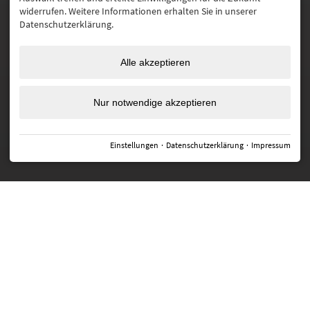
widerrufen. Weitere Informationen erhalten Sie in unserer
Datenschutzerklärung.
URLAUBSTHEMEN
Alle akzeptieren
STORNO- & BUCHUNGSBEDINGUNGEN
FAQ
Nur notwendige akzeptieren
JOBS
PRESSE
SUCHE
NEWSLETTER
IMPRESSUM
DATENSCHUTZ
BARRIEREFREIHEIT
COOKIE-INFO
Einstellungen
·
Datenschutzerklärung
·
Impressum
ENGLISH VERSION
BUCHEN
ANFRAGEN