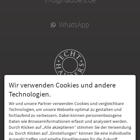
WhatsApp
Wir verwenden Cookies und andere
Technologien.
HAUBERS BLOG
Wir und unsere Partner verwenden Cookies und vergleichbare
Technologien, um unsere Webseite optimal zu gestalten und
fortlaufend zu verbessern. Dabei können personenbezogene
Daten wie Browserinformationen erfasst und analysiert werden.
ECHT HAUBERS
Durch Klicken auf „Alle akzeptieren“ stimmen Sie der Verwendung
zu. Durch Klicken auf „Einstellungen“ können Sie eine individuelle
Auswahl treffen und erteilte Einwilligungen für die Zukunft