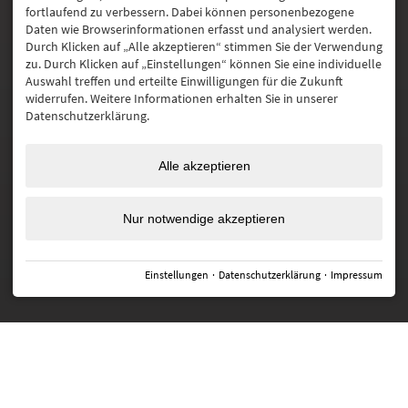
fortlaufend zu verbessern. Dabei können personenbezogene
Daten wie Browserinformationen erfasst und analysiert werden.
ECHT HAUBERS
Durch Klicken auf „Alle akzeptieren“ stimmen Sie der Verwendung
zu. Durch Klicken auf „Einstellungen“ können Sie eine individuelle
Auswahl treffen und erteilte Einwilligungen für die Zukunft
widerrufen. Weitere Informationen erhalten Sie in unserer
Datenschutzerklärung.
URLAUBSTHEMEN
Alle akzeptieren
STORNO- & BUCHUNGSBEDINGUNGEN
FAQ
Nur notwendige akzeptieren
JOBS
PRESSE
SUCHE
NEWSLETTER
IMPRESSUM
DATENSCHUTZ
BARRIEREFREIHEIT
COOKIE-INFO
Einstellungen
·
Datenschutzerklärung
·
Impressum
ENGLISH VERSION
BUCHEN
ANFRAGEN