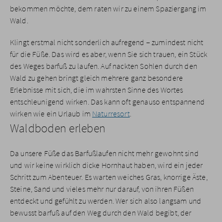
bekommen möchte, dem raten wir zu einem Spaziergang im
Wald.
Klingt erstmal nicht sonderlich aufregend – zumindest nicht
für die Füße. Das wird es aber, wenn Sie sich trauen, ein Stück
des Weges barfuß zu laufen. Auf nackten Sohlen durch den
Wald zu gehen bringt gleich mehrere ganz besondere
Erlebnisse mit sich, die im wahrsten Sinne des Wortes
entschleunigend wirken. Das kann oft genauso entspannend
wirken wie ein Urlaub im
Naturresort
.
Waldboden erleben
Da unsere Füße das Barfußlaufen nicht mehr gewohnt sind
und wir keine wirklich dicke Hornhaut haben, wird ein jeder
Schritt zum Abenteuer. Es warten weiches Gras, knorrige Äste,
Steine, Sand und vieles mehr nur darauf, von ihren Füßen
entdeckt und gefühlt zu werden. Wer sich also langsam und
bewusst barfuß auf den Weg durch den Wald begibt, der