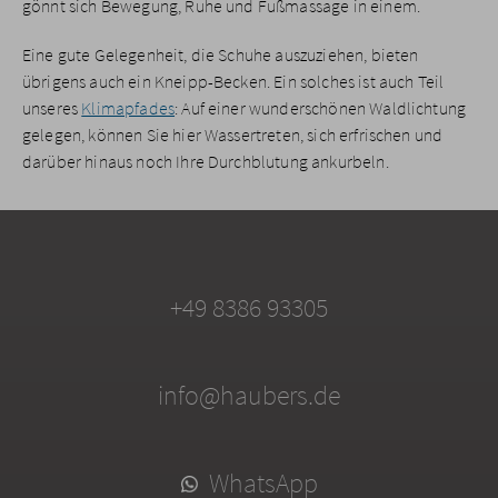
gönnt sich Bewegung, Ruhe und Fußmassage in einem.
Eine gute Gelegenheit, die Schuhe auszuziehen, bieten
übrigens auch ein Kneipp-Becken. Ein solches ist auch Teil
unseres
Klimapfades
: Auf einer wunderschönen Waldlichtung
gelegen, können Sie hier Wassertreten, sich erfrischen und
darüber hinaus noch Ihre Durchblutung ankurbeln.
+49 8386 93305
info@haubers.de
WhatsApp